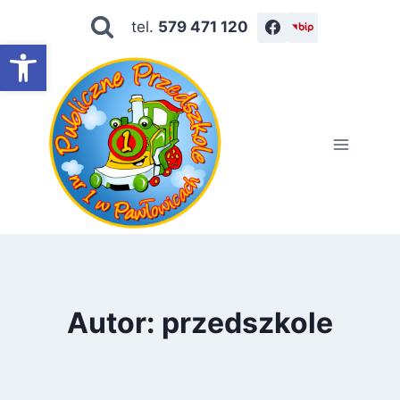
tel.
579 471 120
Otwórz pasek narzędzi
Autor: przedszkole