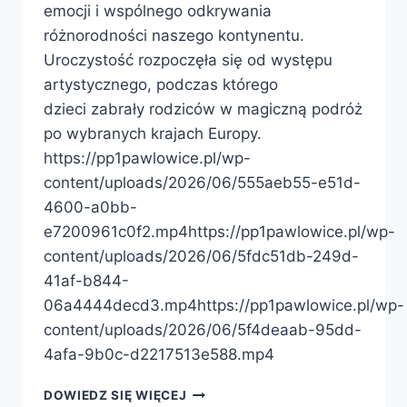
emocji i wspólnego odkrywania
różnorodności naszego kontynentu.
Uroczystość rozpoczęła się od występu
artystycznego, podczas którego
dzieci zabrały rodziców w magiczną podróż
po wybranych krajach Europy.
https://pp1pawlowice.pl/wp-
content/uploads/2026/06/555aeb55-e51d-
4600-a0bb-
e7200961c0f2.mp4https://pp1pawlowice.pl/wp-
content/uploads/2026/06/5fdc51db-249d-
41af-b844-
06a4444decd3.mp4https://pp1pawlowice.pl/wp-
content/uploads/2026/06/5f4deaab-95dd-
4afa-9b0c-d2217513e588.mp4
DOWIEDZ SIĘ WIĘCEJ