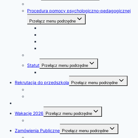
Regulamin korzystania ze stołówek
Procedura pomocy psychologiczno-pedagogicznej
Przełącz menu podrzędne
Procedura
Wniosek
Rezygnacja
Instytucje udzielające pomocy
Standardy ochrony małoletnich
Statut
Przełącz menu podrzędne
Anek do statusu
Rekrutacja do przedszkola
Przełącz menu podrzędne
Rekrutacja na rok szkolny 2026/2027
Rekrutacja na rok szkolny 2025/2026
Nabór pracowników
Wakacje 2026
Przełącz menu podrzędne
Zasady dyżuru wakacyjnego
Zamówienia Publiczne
Przełącz menu podrzędne
Plan zamówień publicznych na 2026r.