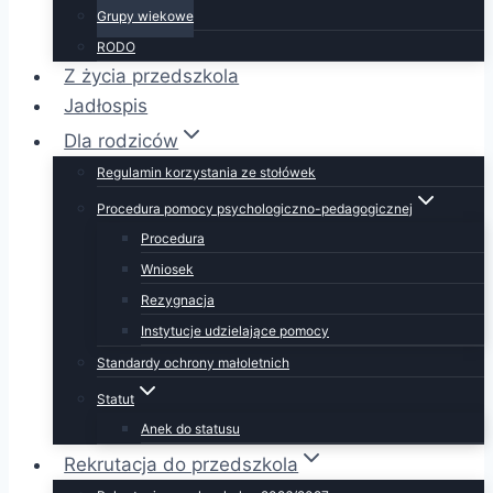
Grupy wiekowe
RODO
Z życia przedszkola
Jadłospis
Dla rodziców
Regulamin korzystania ze stołówek
Procedura pomocy psychologiczno-pedagogicznej
Procedura
Wniosek
Rezygnacja
Instytucje udzielające pomocy
Standardy ochrony małoletnich
Statut
Anek do statusu
Rekrutacja do przedszkola