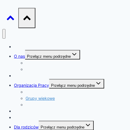
Strona Główna
O nas
Przełącz menu podrzędne
Kadra
Nasza historia
Ogłoszenia
Organizacja Pracy
Przełącz menu podrzędne
Ramowy rozkład dnia
Grupy wiekowe
RODO
Z życia przedszkola
Jadłospis
Dla rodziców
Przełącz menu podrzędne