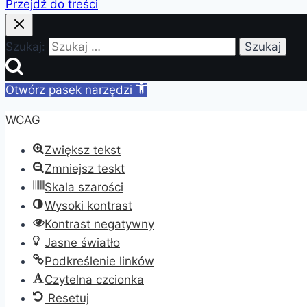
Przejdź do treści
Szukaj:
Otwórz pasek narzędzi
WCAG
Zwiększ tekst
Zmniejsz teskt
Skala szarości
Wysoki kontrast
Kontrast negatywny
Jasne światło
Podkreślenie linków
Czytelna czcionka
Resetuj