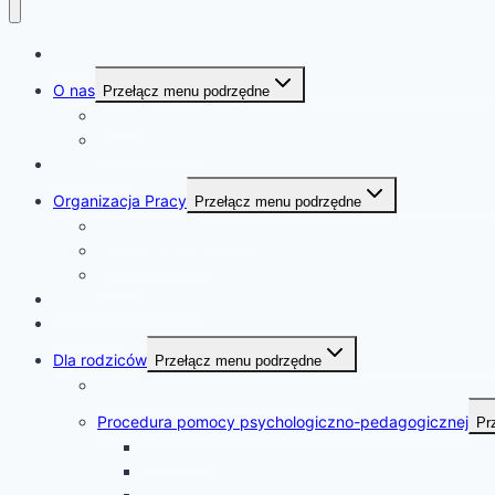
Strona Główna
O nas
Przełącz menu podrzędne
Kadra
Nasza historia
Ogłoszenia
Organizacja Pracy
Przełącz menu podrzędne
Ramowy rozkład dnia
Grupy wiekowe
RODO
Z życia przedszkola
Jadłospis
Dla rodziców
Przełącz menu podrzędne
Regulamin korzystania ze stołówek
Procedura pomocy psychologiczno-pedagogicznej
Pr
Procedura
Wniosek