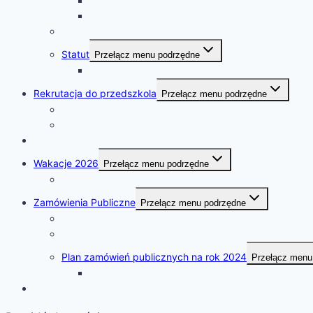
Rezygnacja
Instytucje udzielające pomocy
Standardy ochrony małoletnich
Statut
Przełącz menu podrzędne
Anek do statusu
Rekrutacja do przedszkola
Przełącz menu podrzędne
Rekrutacja na rok szkolny 2026/2027
Rekrutacja na rok szkolny 2025/2026
Nabór pracowników
Wakacje 2026
Przełącz menu podrzędne
Zasady dyżuru wakacyjnego
Zamówienia Publiczne
Przełącz menu podrzędne
Plan zamówień publicznych na 2026r.
Plan zamówień publicznych na rok 2025
Plan zamówień publicznych na rok 2024
Przełącz menu
sprawozdania z udzielonych zamówień za 2024 r
Kontakt