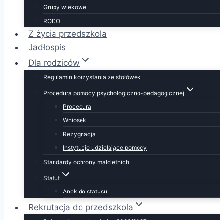
Grupy wiekowe
RODO
Z życia przedszkola
Jadłospis
Dla rodziców
Regulamin korzystania ze stołówek
Procedura pomocy psychologiczno-pedagogicznej
Procedura
Wniosek
Rezygnacja
Instytucje udzielające pomocy
Standardy ochrony małoletnich
Statut
Anek do statusu
Rekrutacja do przedszkola